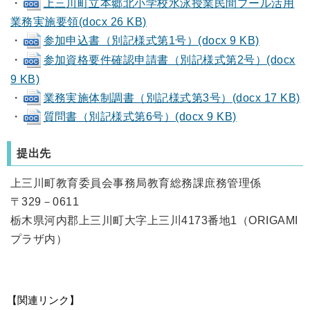
・
上三川町立本郷北小学校水泳授業民間プール活用
業務実施要領(docx 26 KB)
・
参加申込書（別記様式第1号）(docx 9 KB)
・
参加資格要件確認申請書（別記様式第2号）(docx
9 KB)
・
業務実施体制調書（別記様式第3号）(docx 17 KB)
・
質問書（別記様式第6号）(docx 9 KB)
提出先
上三川町教育委員会事務局教育総務課庶務管理係
〒329－0611
栃木県河内郡上三川町大字上三川4173番地1（ORIGAMI
プラザ内）
【関連リンク】