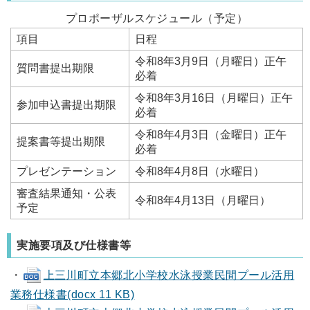
プロポーザルスケジュール（予定）
項目
日程
令和8年3月9日（月曜日）正午
質問書提出期限
必着
令和8年3月16日（月曜日）正午
参加申込書提出期限
必着
令和8年4月3日（金曜日）正午
提案書等提出期限
必着
プレゼンテーション
令和8年4月8日（水曜日）
審査結果通知・公表
令和8年4月13日（月曜日）
予定
実施要項及び仕様書等
・
上三川町立本郷北小学校水泳授業民間プール活用
業務仕様書(docx 11 KB)