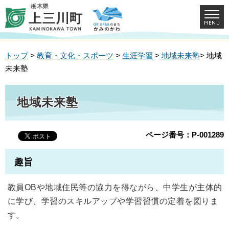
トップ
>
教育・文化・スポーツ
>
生涯学習
>
地域未来塾
> 地域
未来塾
地域未来塾
ページ番号：P-001289
趣旨
教員OBや地域住民等の協力を得ながら、中学生が主体的
に学び、学習のスキルアップや学習習慣の定着を図りま
す。