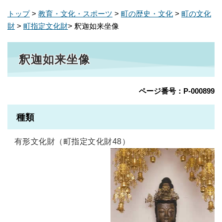
トップ
>
教育・文化・スポーツ
>
町の歴史・文化
>
町の文化
財
>
町指定文化財
> 釈迦如来坐像
釈迦如来坐像
ページ番号：P-000899
種類
有形文化財（町指定文化財48）