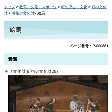
トップ
>
教育・文化・スポーツ
>
町の歴史・文化
>
町の文化
財
>
町指定文化財
> 絵馬
絵馬
ページ番号：P-000881
種類
有形文化財(町指定文化財28)