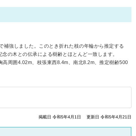
ので補強しました。このとき折れた枝の年輪から推定する
た記念の木との伝承による樹齢とほとんど一致します。
4.02m、枝張東西8.4m、南北8.2m、推定樹齢500
掲載日 令和5年4月1日
更新日 令和5年4月21日