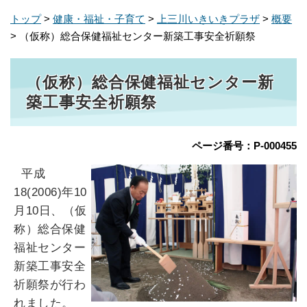
トップ
>
健康・福祉・子育て
>
上三川いきいきプラザ
>
概要
> （仮称）総合保健福祉センター新築工事安全祈願祭
（仮称）総合保健福祉センター新
築工事安全祈願祭
ページ番号：P-000455
平成
18(2006)年10
月10日、（仮
称）総合保健
福祉センター
新築工事安全
祈願祭が行わ
れました。