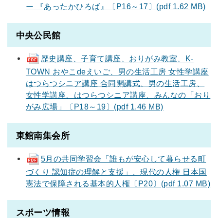
ー 『あったかひろば』〔P16～17〕(pdf 1.62 MB)
中央公民館
歴史講座、子育て講座、おりがみ教室、K-
TOWN おやこdeえいご、男の生活工房 女性学講座
はつらつシニア講座 合同開講式、男の生活工房、
女性学講座、はつらつシニア講座、みんなの「おり
がみ広場」〔P18～19〕(pdf 1.46 MB)
東館南集会所
5月の共同学習会「誰もが安心して暮らせる町
づくり 認知症の理解と支援」、現代の人権 日本国
憲法で保障される基本的人権〔P20〕(pdf 1.07 MB)
スポーツ情報