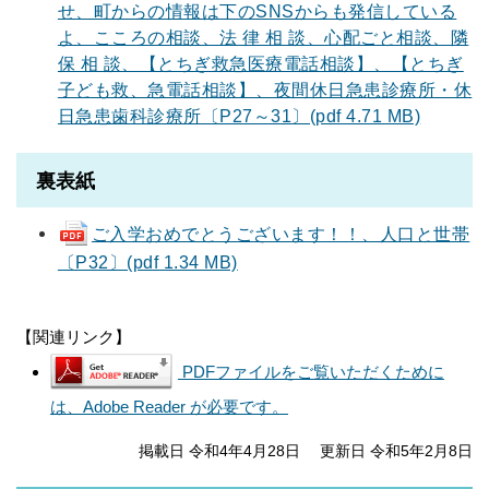
せ、町からの情報は下のSNSからも発信している
よ、こころの相談、法 律 相 談、心配ごと相談、隣
保 相 談、【とちぎ救急医療電話相談】、【とちぎ
子ども救、急電話相談】、夜間休日急患診療所・休
日急患歯科診療所〔P27～31〕(pdf 4.71 MB)
裏表紙
ご入学おめでとうございます！！、人口と世帯
〔P32〕(pdf 1.34 MB)
【関連リンク】
PDFファイルをご覧いただくために
は、Adobe Reader が必要です。
掲載日 令和4年4月28日
更新日 令和5年2月8日