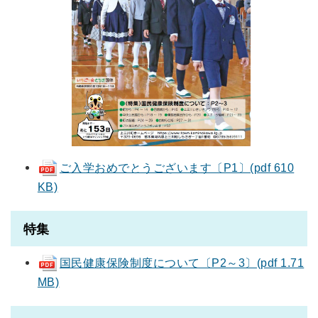
ご入学おめでとうございます〔P1〕(pdf 610
KB)
特集
国民健康保険制度について〔P2～3〕(pdf 1.71
MB)