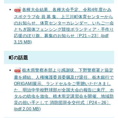
各種大会結果、各種大会予定、令和4年度かみ
スポクラブ会 員 募 集、上三川町体育センターから
のお知らせ、体育センターカレンダー、いちご一会
とちぎ国体フェンシング競技ボランティア・手作り
応援のぼり旗、募集のお知らせ〔P21～23〕(pdf
3.15 MB)
町の話題
栃木県警察本部より感謝状、下野警察署と協定
書を締結、人権擁護委員委嘱及び退任、栃木銀行で
ORIGAMI展示、ランドセルをご寄贈いただきまし
た、明治中学校野球部が全国大会の報告に来庁、ホ
タルの幼虫を放虫、植木剪定講習会を開催、地域防
災の担い手として 消防団辞令交付式〔P24～26〕
(pdf 2.00 MB)