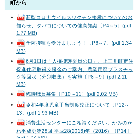
町から
新型コロナウイルスワクチン接種についてのお
知らせ、タバコについての健康知識〔P4～5〕(pdf
1.77 MB)
予防接種を受けましょう！〔P6～7〕(pdf 1.34
MB)
6月1日は「人権擁護委員の日」、上三川町定住
促進住宅取得支援金のご案内、農業用廃プラスチッ
ク等回収（分別収集）を実施〔P8～9〕(pdf 2.11
MB)
臨時職員募集〔P10～11〕(pdf 2.02 MB)
令和4年度児童手当制度改正について〔P12～
13〕(pdf 1.93 MB)
消費生活センターにご相談ください、かみのか
わ平成史第28回 平成28(2016)年（2016）〔P14〕