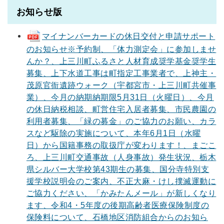
お知らせ版
マイナンバーカードの休日交付と申請サポート
のお知らせ※予約制、「体力測定会」に参加しませ
んか？、上三川町ふるさと人材育成奨学基金奨学生
募集、上下水道工事は町指定工事業者で、上神主・
茂原官衙遺跡ウォーク（宇都宮市・上三川町共催事
業）、今月の納期納期限5月31日（火曜日）、今月
の休日納税相談、町営住宅入居者募集、市民農園の
利用者募集、「緑の募金」のご協力のお願い、カラ
スなど駆除の実施について、本年6月1日（水曜
日）から国籍事務の取扱庁が変わります！、まごこ
ろ、上三川町交通事故（人身事故）発生状況、栃木
県シルバー大学校第43期生の募集、国分寺特別支
援学校説明会のご案内、不正大麻・けし撲滅運動に
ご協力ください、「かみたんメール」が新しくなり
ます、令和4・5年度の後期高齢者医療保険制度の
保険料について、石橋地区消防組合からのお知ら