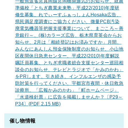
一般県道雀宮真岡線宮岡橋開通式のお知らせ、就農
準備校「とちぎ農業未来塾」平成22(2010)年度研
修生募集、れでぃーすふぁっしょんHosaka広告、
県民満足度調査にご協力ください、微量PCB汚染
廃電気機器等把握支援事業について、まごころ～善
意銀行～、(株)カラーズ広告、栃木県育英会からお
知らせ、2月は「相続登記はお済みですか」月間、
みんなにあんしん預金保険制度のお知らせ、小山地
区夜間休日急患センター、平成22(2010)年度解説
嘱託員募集、とちぎ求職者総合支援センター巡回相
談会のお知らせ、テレビとラジオで「かみのかわ」
をPRします、引き続き、インフルエンザの感染予
防対策を行ってください、宇都宮市夜間・休日救急
診療所、「広報かみのかわ」「町ホームページ」
「水道検針票」に広告を掲載しませんか？〔P29～
P34〕(PDF 2.15 MB)
催し物情報