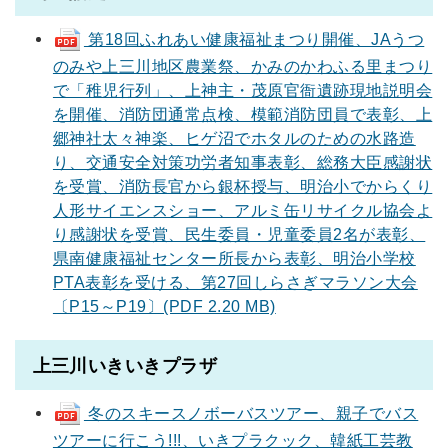
第18回ふれあい健康福祉まつり開催、JAうつ
のみや上三川地区農業祭、かみのかわふる里まつり
で「稚児行列」、上神主・茂原官衙遺跡現地説明会
を開催、消防団通常点検、模範消防団員で表彰、上
郷神社太々神楽、ヒゲ沼でホタルのための水路造
り、交通安全対策功労者知事表彰、総務大臣感謝状
を受賞、消防長官から銀杯授与、明治小でからくり
人形サイエンスショー、アルミ缶リサイクル協会よ
り感謝状を受賞、民生委員・児童委員2名が表彰、
県南健康福祉センター所長から表彰、明治小学校
PTA表彰を受ける、第27回しらさぎマラソン大会
〔P15～P19〕(PDF 2.20 MB)
上三川いきいきプラザ
冬のスキースノボーバスツアー、親子でバス
ツアーに行こう!!!、いきプラクック、韓紙工芸教