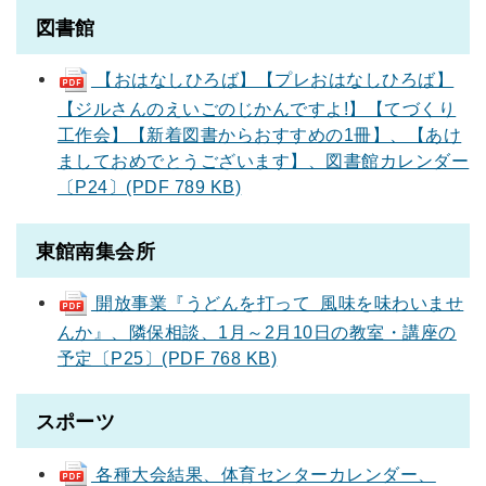
図書館
【おはなしひろば】【プレおはなしひろば】
【ジルさんのえいごのじかんですよ!】【てづくり
工作会】【新着図書からおすすめの1冊】、【あけ
ましておめでとうございます】、図書館カレンダー
〔P24〕(PDF 789 KB)
東館南集会所
開放事業『うどんを打って 風味を味わいませ
んか』、隣保相談、1月～2月10日の教室・講座の
予定〔P25〕(PDF 768 KB)
スポーツ
各種大会結果、体育センターカレンダー、