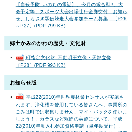
【自殺予防 いのちの電話】、今月の総合型!!、大
会予定等、スポーツ大会出場壮行金券交付、お知ら
せ、しらさぎ駅伝競走大会参加チーム募集、〔P26
～P27〕(PDF 799 KB)
郷土かみのかわの歴史・文化財
町指定文化財 不動明王立像・天部立像
〔P28〕(PDF 993 KB)
お知らせ版
平成22(2010)年世界農林業センサスが実施さ
れます、浄化槽を使用している皆さんへ、事業所の
ごみは町では収集しません、マイ・バックを使いま
しょう！、カラスなど駆除の実施について、平成
22(2010)年度入札参加資格申請（単年度受付）、