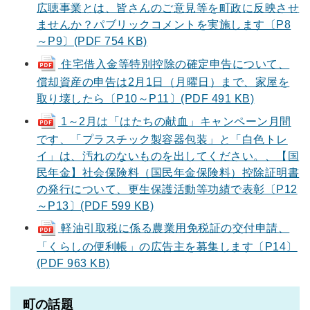
広聴事業とは、皆さんのご意見等を町政に反映させ
ませんか？パブリックコメントを実施します〔P8
～P9〕(PDF 754 KB)
住宅借入金等特別控除の確定申告について、
償却資産の申告は2月1日（月曜日）まで、家屋を
取り壊したら〔P10～P11〕(PDF 491 KB)
1～2月は「はたちの献血」キャンペーン月間
です、「プラスチック製容器包装」と「白色トレ
イ」は、汚れのないものを出してください。、【国
民年金】社会保険料（国民年金保険料）控除証明書
の発行について、更生保護活動等功績で表彰〔P12
～P13〕(PDF 599 KB)
軽油引取税に係る農業用免税証の交付申請、
「くらしの便利帳」の広告主を募集します〔P14〕
(PDF 963 KB)
町の話題