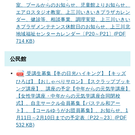
室、プールからのお知らせ、児童館よりお知らせ、
エアロスタジオ教室、上三川いきいきプラザカレン
ダー、健診等、相談事業、調理実習、上三川いきい
きプラザメンテナンス休館日のお知らせ、上三川北
地域福祉センターカレンダー〔P20～P21〕(PDF
714 KB)
公民館
受講生募集【冬の日光ハイキング】【キッズ
ひろば】【おしゃべりサロン】【スクラップブッキ
ング講座】、講座の予定【中年からの元気学講座】
【女性学講座・中年からの元気学講座合同閉校
式】、自主サークル会員募集【パステル和アー
ト】、【コールゆうがお団員募集】、お知らせ、1
月11日～2月10日までの予定表〔P22～23〕(PDF
532 KB)