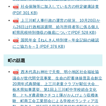
社会保険等に加入している方の特定健康診査
(PDF 301 KB)
上三川町人事行政の運営の状況、10月20日か
ら26日は行政相談週間、給与所得者等に係る個人
町県民税特別徴収の徹底について(PDF 528 KB)
国民年金【ねんきん特別便～年金記録の確認
にご協力を～】(PDF 376 KB)
町の話題
西木代高お神社で天祭、明小地区社会福祉協
議会が世代間交流事業、生命の貯蓄体操普及会創立
20周年式典開催、上三川老童クラブが駅伝大会、
栃木県知事選挙、第1回上三川町中学校総合文化
祭、とちぎ農産物クチコミ隊がかんぴょう収穫体
験、町商工会工業部会による学校ボランティア活