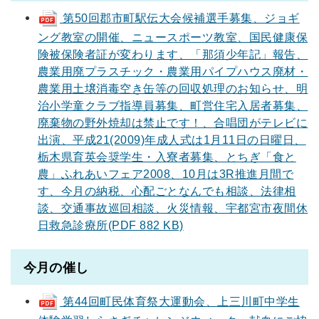
第50回郡市町駅伝大会候補選手募集、ジョギ
ング教室の開催、ニュースポーツ教室、国民健康保
険被保険者証が変わります、「那須少年記」報告、
農業用廃プラスチック・農業用パイプハウス廃材・
農業用土壌消毒空き缶等の回収処理のお知らせ、明
治小学童クラブ指導員募集、町営住宅入居者募集、
廃棄物の野外焼却は禁止です！、合唱団がテレビに
出演、平成21(2009)年成人式は1月11日の日曜日、
栃木県育英会奨学生・入寮者募集、とちぎ「食と
農」ふれあいフェア2008、10月は3R推進月間で
す、今月の納税、心配ごとなんでも相談、法律相
談、交通事故巡回相談、火災情報、宇都宮市夜間休
日救急診療所(PDF 882 KB)
今月の催し
第44回町民体育祭大運動会、上三川町中学生