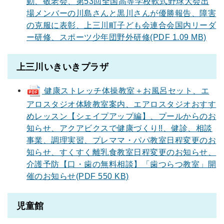
動、敬老会、第53回全国高等学校軟式野球大会出
場メンバーの川島さんと黒川さんが優勝報告、障害
の克服に表彰、上三川町子ども会連合会国内リーダ
ー研修、スポーツ少年団野外研修(PDF 1.09 MB)
上三川いきいきプラザ
健康ストレッチ体操教室＋お風呂セット、エ
アロスタジオ体験教室案内、エアロスタジオおすす
めレッスン【シェイプアップ編】、プールからのお
知らせ、アクアビクスで健康づくり!!、健診、相談
事業、調理実習、プレママ・パパ教室日程変更のお
知らせ、すくすく離乳食教室日程変更のお知らせ、
介護予防【口・歯の無料相談】「歯つらつ教室」開
催のお知らせ(PDF 550 KB)
児童館