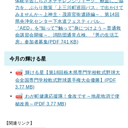
体験学習しらさぎチャレンジウィーク、献血にご協
力を、ぶらり散策「上三川町巡回バス」で出かけて
みませんか～上神主・茂原官衙遺跡編～、第14回
県央浄化センター下水道フェスティバル、
『AED』を“知って”“触って”身につけよう～普通救
命講習会開催～、消防団通常点検、『男の生活工
房』参加者募集(PDF 741 KB)
今月の輝ける星
輝ける星【第18回栃木県専門学校軟式野球大
会全国専門学校軟式野球選手権大会優勝】(PDF
3.77 MB)
わが町健康応援隊！食改です～地産地消で便
秘改善～(PDF 3.77 MB)
【関連リンク】