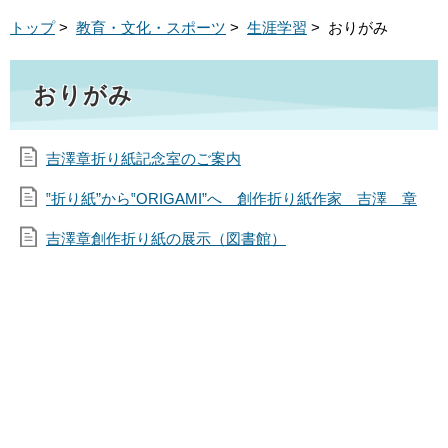
トップ
>
教育・文化・スポーツ
>
生涯学習
> おりがみ
おりがみ
吉澤章折り紙記念室のご案内
‟折り紙”から‟ORIGAMI”へ 創作折り紙作家 吉澤 章
吉澤章創作折り紙の展示（図書館）