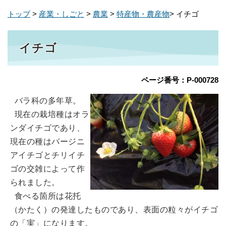
トップ
>
産業・しごと
>
農業
>
特産物・農産物
> イチゴ
イチゴ
ページ番号：P-000728
バラ科の多年草。
現在の栽培種はオラ
ンダイチゴであり、
現在の種はバージニ
アイチゴとチリイチ
ゴの交雑によって作
られました。
食べる箇所は花托
（かたく）の発達したものであり、表面の粒々がイチゴ
の「実」になります。