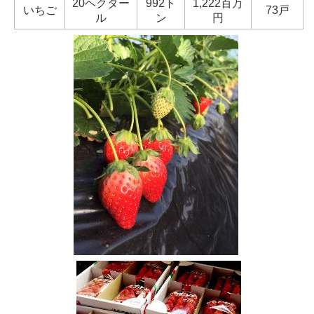
20ヘクター
992ト
1,222百万
いちご
73戸
ル
ン
円