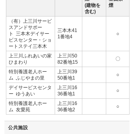
(建物を
煙
含む)
（有）上三川サービ
スアンドサポー
三本木41
ト 三本木デイサー
○
1番地4
ビスセンター・ショ
ートステイ三本木
上三川ふれあいの家
上三川50
〇
ひまわり
82番地15
特別養護老人ホー
上三川39
○
ム ふじやまの里
50番地1
デイサービスセンタ
上三川16
○
ー ゆうあい
36番地1
特別養護老人ホー
上三川16
○
ム 友愛苑
36番地2
公共施設