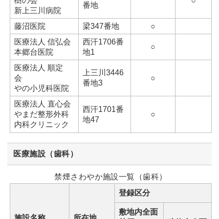
樹の会
○
番地
新上三川病院
藤沼医院
梁347番地
○
医療法人 信弘会
西汗1706番
○
本郷台医院
地1
医療法人 順定
上三川3446
会
○
番地3
やの小児科医院
医療法人 直心会
西汗1701番
やまだ整形外科
○
地47
内科クリニック
医療施設（歯科）
禁煙さわやか施設一覧（歯科）
登録区分
敷地内全面
施設名称
所在地