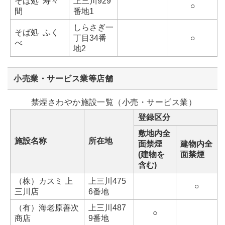
そば処 寿々
上三川929
○
間
番地1
しらさぎ一
そば処 ふく
丁目34番
○
べ
地2
小売業・サービス業等店舗
禁煙さわやか施設一覧（小売・サービス業）
登録区分
敷地内全
施設名称
所在地
面禁煙
建物内全
(建物を
面禁煙
含む)
（株）カスミ 上
上三川475
○
三川店
6番地
（有）海老原善次
上三川487
○
商店
9番地