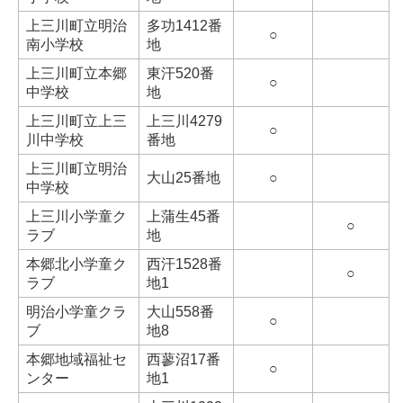
上三川町立明治
多功1412番
○
南小学校
地
上三川町立本郷
東汗520番
○
中学校
地
上三川町立上三
上三川4279
○
川中学校
番地
上三川町立明治
大山25番地
○
中学校
上三川小学童ク
上蒲生45番
○
ラブ
地
本郷北小学童ク
西汗1528番
○
ラブ
地1
明治小学童クラ
大山558番
○
ブ
地8
本郷地域福祉セ
西蓼沼17番
○
ンター
地1