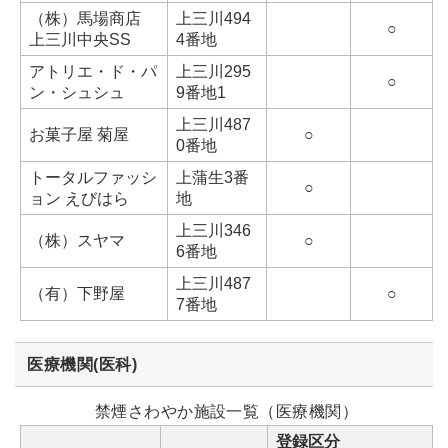
（株）馬場商店
上三川494
○
上三川中央SS
4番地
アトリエ・ド・パ
上三川295
○
ン・シュシュ
9番地1
上三川487
お菓子屋 菊屋
○
0番地
トータルファッシ
上蒲生3番
○
ョン えびはら
地
上三川346
（株）スヤマ
○
6番地
上三川487
（有）下野屋
○
7番地
医療機関(医科)
禁煙さわやか施設一覧（医療機関）
登録区分