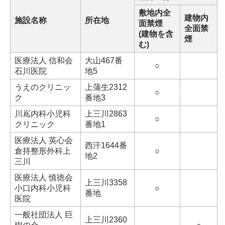
敷地内全
建物内
施設名称
所在地
面禁煙
全面禁
(建物を含
煙
む)
医療法人 信和会
大山467番
○
石川医院
地5
うえのクリニッ
上蒲生2312
○
ク
番地3
川嶌内科小児科
上三川2863
○
クリニック
番地1
医療法人 英心会
西汗1644番
倉持整形外科上
○
地2
三川
医療法人 慎徳会
上三川3358
小口内科小児科
○
番地
医院
一般社団法人 巨
上三川2360