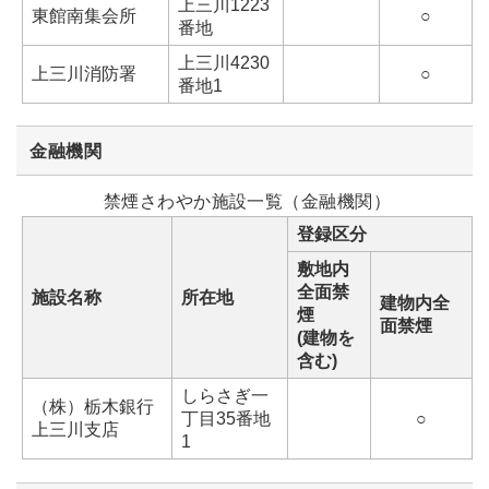
上三川1223
東館南集会所
○
番地
上三川4230
上三川消防署
○
番地1
金融機関
禁煙さわやか施設一覧（金融機関）
登録区分
敷地内
全面禁
施設名称
所在地
建物内全
煙
面禁煙
(建物を
含む)
しらさぎ一
（株）栃木銀行
丁目35番地
○
上三川支店
1