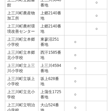
○
館
番地
上三川町農産物
上郷2140番
○
加工所
地
上三川町農村環
上郷2140番
○
境改善センター
地
上三川町立本郷
東蓼沼251
○
小学校
番地
上三川町立本郷
西汗1585番
○
北小学校
地
上三川町立上三
上三川4594
○
川小学校
番地
上三川町立坂上
坂上628番
○
小学校
地
上三川町立北小
上蒲生1725
○
学校
番地
上三川町立明治
大山524番
○
小学校
地