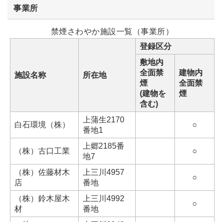
事業所
禁煙さわやか施設一覧（事業所）
登録区分
敷地内
全面禁
建物内
施設名称
所在地
煙
全面禁
(建物を
煙
含む)
上蒲生2170
白石環境（株）
○
番地1
上郷2185番
（株）古口工業
○
地7
（株）佐藤材木
上三川4957
○
店
番地
（株）鈴木屋木
上三川4992
○
材
番地