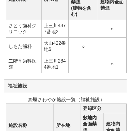
禁煙
建物内全面
(建物を含
禁煙
む)
さとう歯科ク
上三川437
○
リニック
7番地2
大山422番
しもだ歯科
○
地6
二階堂歯科医
上三川284
○
院
4番地1
福祉施設
禁煙さわやか施設一覧（福祉施設）
登録区分
敷地内
全面禁
建物内
施設名称
所在地
煙
全面禁