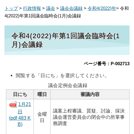
トップ
>
行政情報
>
議会
>
議会会議録
>
令和4(2022)年
> 令和
4(2022)年第1回議会臨時会(1月)会議録
令和4(2022)年第1回議会臨時会(1
月)会議録
ページ番号：P-002713
閲覧する「日にち」を選択してください。
議会定例会会議録
日にち
曜日
審議内容
1月21
議案上程審議、質疑、討論、採決
日
金曜
議会運営委員会の閉会中の所掌事
(pdf 483 K
日
務調査
B)