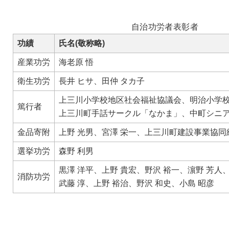
自治功労者表彰者
功績
氏名(敬称略)
産業功労
海老原 悟
衛生功労
長井 ヒサ、田仲 タカ子
上三川小学校地区社会福祉協議会、明治小学
篤行者
上三川町手話サークル「なかま」、中町シニ
金品寄附
上野 光男、宮澤 栄一、上三川町建設事業協同
選挙功労
森野 利男
黒澤 洋平、上野 貴宏、野沢 裕一、濵野 芳人
消防功労
武藤 淳、上野 裕治、野沢 和史、小島 昭彦