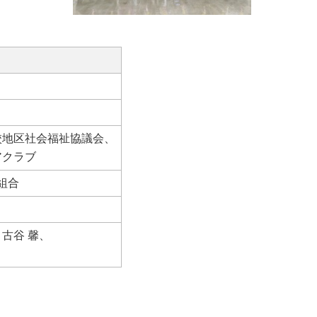
校地区社会福祉協議会、
アクラブ
組合
、古谷 馨、