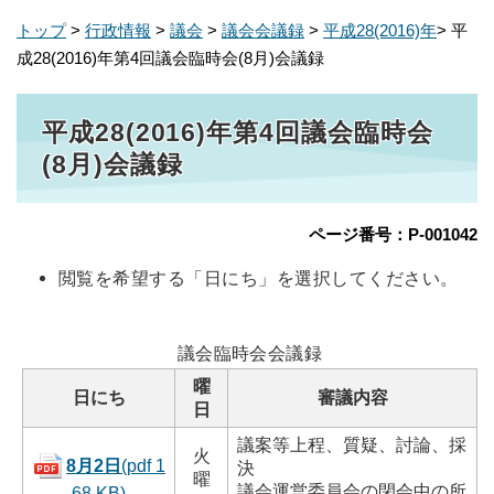
トップ
>
行政情報
>
議会
>
議会会議録
>
平成28(2016)年
> 平
成28(2016)年第4回議会臨時会(8月)会議録
平成28(2016)年第4回議会臨時会
(8月)会議録
ページ番号：P-001042
閲覧を希望する「日にち」を選択してください。
議会臨時会会議録
曜
日にち
審議内容
日
議案等上程、質疑、討論、採
火
8月2日
(pdf 1
決
曜
議会運営委員会の閉会中の所
68 KB)