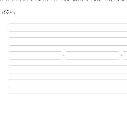
ください。
-
-