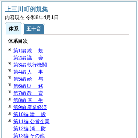
上三川町例規集
内容現在 令和8年4月1日
体系
五十音
体系目次
第1編
総
規
第2編
議
会
第3編 執行機関
第4編
人
事
第5編
給
与
第6編
財
務
第7編
教
育
第8編
厚
生
第9編 産業経済
第10編
建
設
第11編 公営企業
第12編
消
防
第13編 その他