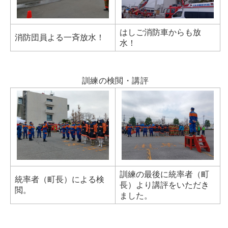
はしご消防車からも放
消防団員よる一斉放水！
水！
訓練の検閲・講評
訓練の最後に統率者（町
統率者（町長）による検
長）より講評をいただき
閲。
ました。