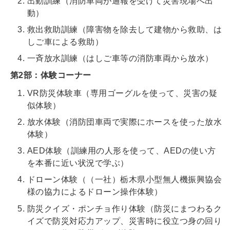
出動訓練（消防車両が通報を受けて災害現場へ出
動）
救出救助訓練（障害物を除去して建物から救助、は
しご車による救助）
一斉放水訓練（はしご車等の消防車両から放水）
第2部：体験コーナー
VR防災体験車（専用ゴーグルを使って、災害の疑
似体験）
放水体験（消防団車両で実際にホースを使った放水
体験）
AED体験（訓練用の人形を使って、AEDの使い方
を本番に近い状況で学ぶ）
ドローン体験（（一社）栃木県小型無人機振興協会
様の協力によるドローン操作体験）
防災クイズ・ポンチョ作り体験（防災にまつわるク
イズで防災対応力アップ、災害時に役立つ身の回り