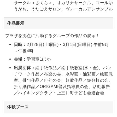
サークル＜さくら＞、オカリナサークル、コールゆ
うがお、うたごえサロン、ヴォーカルアンサンブル
作品展示
プラザを拠点に活動するグループの作品の展示！
日時：
2月28日(土曜日)・3月1日(日曜日) 午前9時
～午後4時
会場：
学習室1ほか
出展団体：
絵手紙作品／絵手紙教室(水・金)、パッ
チワーク作品／布楽の会、水彩画・油彩画／絵画教
室、俳句作品／俳句の会、短歌作品／短歌虹の会、
折り紙作品／ORIGAMI普及指導員の会、活動報告
／ハイキングクラブ・上三川町子ども会連合会
体験ブース