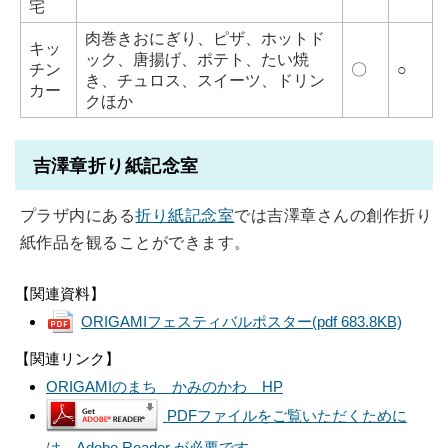
宅
肉巻きおにぎり、ピザ、ホットド
キッ
ック、唐揚げ、ポテト、たい焼
チン
〇
○
き、チュロス、スイーツ、ドリン
カー
クほか
吉澤章折り紙記念室
プラザ内にある
折り紙記念室
では吉澤章さんの創作折り
紙作品を観ることができます。
【関連資料】
ORIGAMIフェスティバルポスター
(pdf 683.8KB)
【関連リンク】
ORIGAMIのまち かみのかわ HP
PDFファイルをご覧いただくために
は、Adobe Reader が必要です。