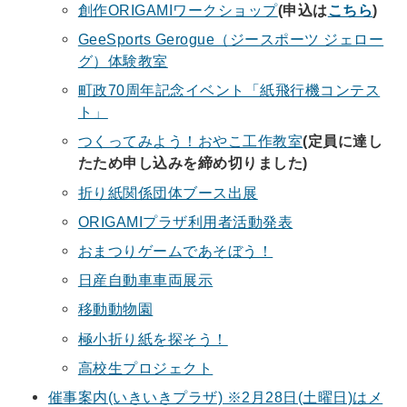
創作ORIGAMIワークショップ
(申込は
こちら
)
GeeSports Gerogue（ジースポーツ ジェロー
グ）体験教室
町政70周年記念イベント「紙飛行機コンテス
ト」
つくってみよう！おやこ工作教室
(定員に達し
たため申し込みを締め切りました)
折り紙関係団体ブース出展
ORIGAMIプラザ利用者活動発表
おまつりゲームであそぼう！
日産自動車車両展示
移動動物園
極小折り紙を探そう！
高校生プロジェクト
催事案内(いきいきプラザ) ※2月28日(土曜日)はメ