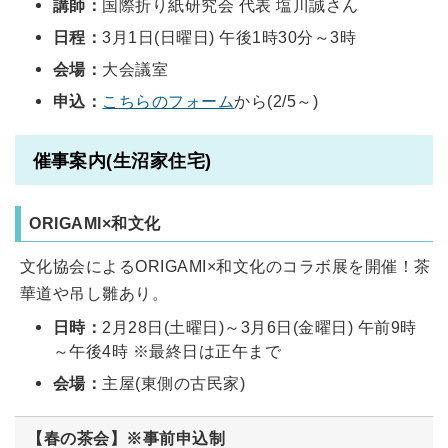
講師：
国際折り紙研究会 代表 塩川誠さん
日程：
3月1日(日曜日) 午後1時30分～3時
会場：
大会議室
申込：
こちらのフォーム
から(2/5～)
催事案内(生沼家住宅)
ORIGAMI×和文化
文化協会によるORIGAMI×和文化のコラボ展を開催！茶
華道や吊し雛あり。
日時：
2月28日(土曜日)～3月6日(金曜日) 午前9時
～午後4時 ※最終日は正午まで
会場：
主屋(東側の古民家)
【春の茶会】※事前申込制