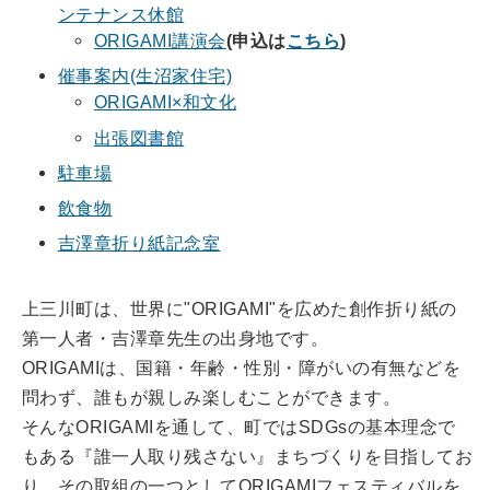
ンテナンス休館
ORIGAMI講演会
(申込は
こちら
)
催事案内(生沼家住宅)
ORIGAMI×和文化
出張図書館
駐車場
飲食物
吉澤章折り紙記念室
上三川町は、世界に"ORIGAMI"を広めた創作折り紙の
第一人者・吉澤章先生の出身地です。
ORIGAMIは、国籍・年齢・性別・障がいの有無などを
問わず、誰もが親しみ楽しむことができます。
そんなORIGAMIを通して、町ではSDGsの基本理念で
もある『誰一人取り残さない』まちづくりを目指してお
り、その取組の一つとしてORIGAMIフェスティバルを