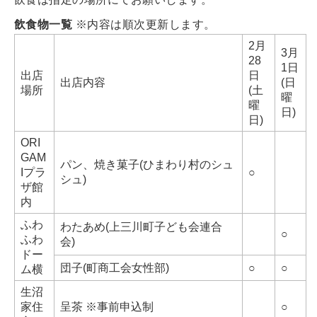
飲食物一覧
※内容は順次更新します。
2月
3月
28
1日
出店
日
出店内容
(日
場所
(土
曜
曜
日)
日)
ORI
GAM
パン、焼き菓子(ひまわり村のシュ
Iプラ
○
シュ)
ザ館
内
ふわ
わたあめ(上三川町子ども会連合
○
ふわ
会)
ドー
団子(町商工会女性部)
○
○
ム横
生沼
家住
呈茶 ※事前申込制
○