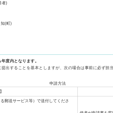
請者)
知(町)
る年度内となります。
出することを基本としますが、次の場合は事前に必ず担当係（環境
申請方法
】
きる郵送サービス等）で送付してくださ
使者が申請書を窓