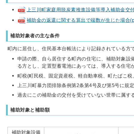
上三川町家庭用脱炭素推進設備等導入補助金交付要綱(p
補助金の返還に関する算出で端数が生じた場合(pdf 
補助対象者の主な条件
町内に居住し、住民基本台帳法により記録されている方
申請の際、自ら居住する町内の住宅に、補助対象設
る方とし、定置型蓄電池にあっては、導入する住宅
町税(町民税、固定資産税、軽自動車税、町たばこ税
上三川町暴力団排除条例第2条第4号及び第5号に規
過去にこの補助金の交付を受けていない世帯に属す
補助対象と補助額
補助対象設備