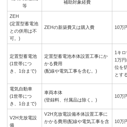
補助対象経費
等
ZEH
(定置型蓄電池
ZEHの新築費又は購入費
10万
との併用は不
可。)
1キ
定置型蓄電池
定置型蓄電池本体設置工事にか
1万
(1世帯につ
かる費用
位を
き、1台まで)
(配線や電気工事を含む。)
とす
電気自動車
車両本体
(1世帯につ
10万
(登録料、付属品は除く。)
き、1台まで)
V2H充放電設備本体設置工事に
V2H充放電設
かかる費用(配線や電気工事を含
10万
備