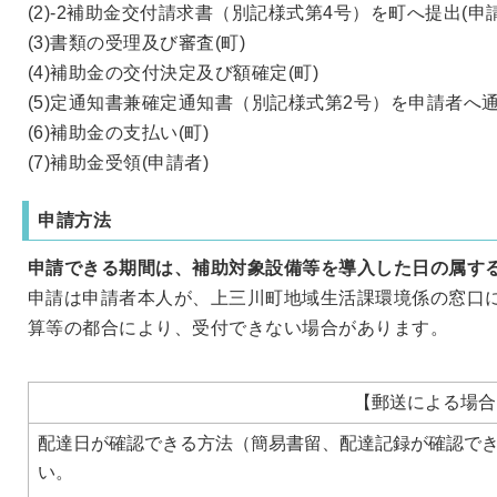
(2)-2補助金交付請求書（別記様式第4号）を町へ提出(申
(3)書類の受理及び審査(町)
(4)補助金の交付決定及び額確定(町)
(5)定通知書兼確定通知書（別記様式第2号）を申請者へ通
(6)補助金の支払い(町)
(7)補助金受領(申請者)
申請方法
申請できる期間は、補助対象設備等を導入した日の属す
申請は申請者本人が、上三川町地域生活課環境係の窓口に提
算等の都合により、受付できない場合があります。
【郵送による場合
配達日が確認できる方法（簡易書留、配達記録が確認で
い。