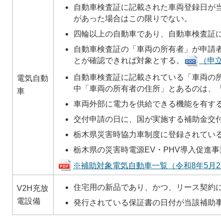
自動車検査証に記載された車両登録日が
があった場合はこの限りでない。
四輪以上の自動車であり、自動車検査証
自動車検査証の「車両の所有者」が申請
とが確認できれば対象とする。
（申立
自動車検査証に記載されている「車両の
電気自動
中「車両の所有者の住所」とあるのは、
車
車両外部に電力を供給できる機能を有す
交付申請の日に、国が実施する補助金交
栃木県災害時協力車制度に登録されてい
栃木県の災害時電源EV・PHV導入促進
※補助対象電気自動車一覧（令和8年5月27
住宅用の新品であり、かつ、リース契約
V2H充放
電設備
発行されている保証書の日付が当該補助