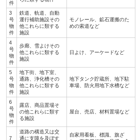
件
3
鉄道、軌道、自動
号
運行補助施設その
モノレール、鉱石運搬のた
物
他これらに類する
めの索道など
件
施設
4
歩廊、雪よけその
号
他これらに類する
日よけ、アーケードなど
物
施設
件
5
地下街、地下室、
号
通路、浄化槽その
地下タンク貯蔵所、地下駐
物
他これらに類する
車場、防火用地下水槽など
件
施設
6
露店、商品置場そ
号
の他これらに類す
屋台、売店、材料置場など
物
る施設
件
道路の構造又は交
自家用看板、標識、旗ざ
7
通に支障を及ぼす