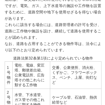
ですが、電気、ガス、上下水道等の施設や工作物を設置
するために、道路空間や地下を使用せざるを得ない場合
があります。
これらに該当する場合には、道路管理者の許可を受け、
道路に工作物や施設を設け、継続して道路を使用するこ
とが認められます。
なお、道路を占用することができる物件等は、法令によ
り以下のとおり定められています。
道路法第32条第1項により定められている物件
電柱、電線、変圧
1
交番、公衆便所、消火栓、
塔、郵便差出箱、
号
くずかご、フラワーボック
公衆電話所、広告
物
ス、ベンチ、上屋、街灯な
塔その他これらに
件
ど
類する工作物
2
水管、下水道管、
号
ケーブル管、石油管、熱供
ガス管その他これ
物
給管など
らに類する物件