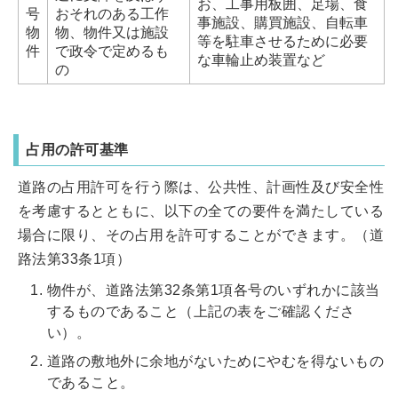
お、工事用板囲、足場、食
号
おそれのある工作
事施設、購買施設、自転車
物
物、物件又は施設
等を駐車させるために必要
件
で政令で定めるも
な車輪止め装置など
の
占用の許可基準
道路の占用許可を行う際は、公共性、計画性及び安全性
を考慮するとともに、以下の全ての要件を満たしている
場合に限り、その占用を許可することができます。（道
路法第33条1項）
物件が、道路法第32条第1項各号のいずれかに該当
するものであること（上記の表をご確認くださ
い）。
道路の敷地外に余地がないためにやむを得ないもの
であること。