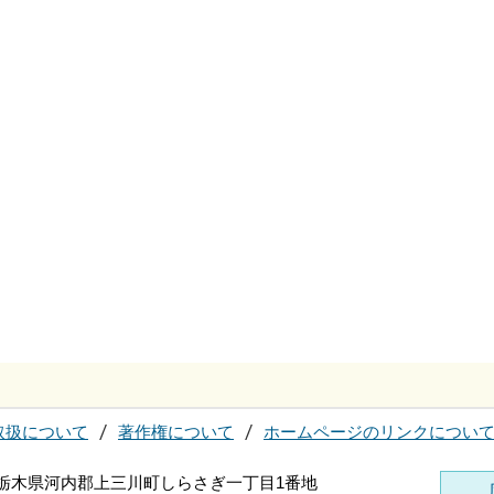
取扱について
著作権について
ホームページのリンクについ
96 栃木県河内郡上三川町しらさぎ一丁目1番地