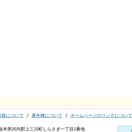
取扱について
著作権について
ホームページのリンクについ
96 栃木県河内郡上三川町しらさぎ一丁目1番地