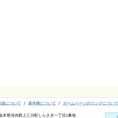
取扱について
著作権について
ホームページのリンクについ
96 栃木県河内郡上三川町しらさぎ一丁目1番地