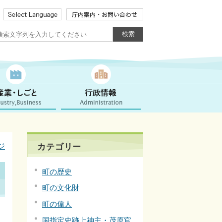
ジ
カテゴリー
町の歴史
町の文化財
町の偉人
国指定史跡上神主・茂原官